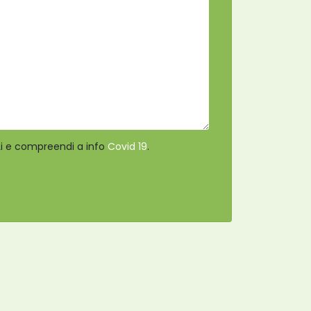
 Li e compreendi a info
Covid 19
.