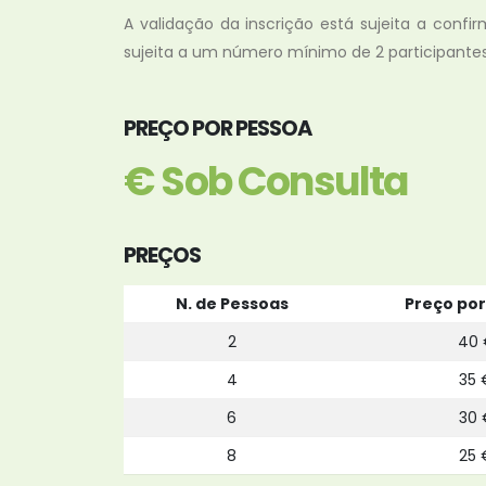
A validação da inscrição está sujeita a conf
sujeita a um número mínimo de 2 participantes
PREÇO POR PESSOA
€ Sob Consulta
PREÇOS
N. de Pessoas
Preço por
2
40 
4
35 
6
30 
8
25 