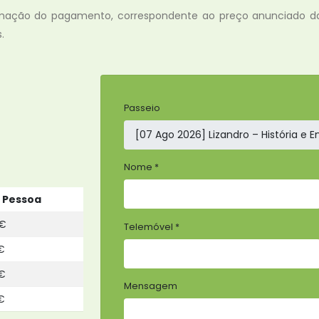
irmação do pagamento, correspondente ao preço anunciado da 
.
Passeio
Nome *
 Pessoa
€
Telemóvel *
€
€
Mensagem
€