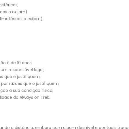
sféricas;
cas o exijam)
limatéricas o exijam);
ão é de 10 anos;
um responsável legal;
s que o justifiquem;
por razões que o justifiquem;
ção a sua condição física;
lidade da Always on Trek.
iderando a distância, embora com algum desnível e pontuais troço