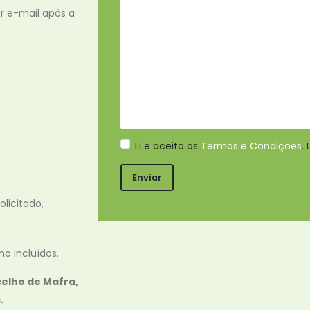
r e-mail após a
Li e aceito os
Termos e Condições
.
licitado,
o incluídos.
celho de Mafra,
.