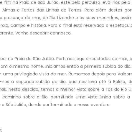
 e fim na Praia de São Julião, este belo percurso leva-nos pela
 Almas e Fortes das Linhas de Torres. Para além destes po
 presença do mar, do Rio Lizandro e os seus meandros, ass
ia, campo e história. Para o final está reservado o espetacular
iferente. Venha descobrir connosco.
ool na Praia de São Julião. Partimos logo encostados ao mar, 
 com o mesmo nome. Iniciamos então a primeira subida do dia,
m uma privilegiada vista de mar. Rumamos depois para Valbo
-nos a segunda subida do dia, que nos leva até à Baleia, 
. Nesta descida, temos a melhor vista sobre a Foz do Rio Li
 caminho sobre o Rio, permitindo uma vista única sobre a
 a São Julião, dando por terminada a nossa aventura.
;