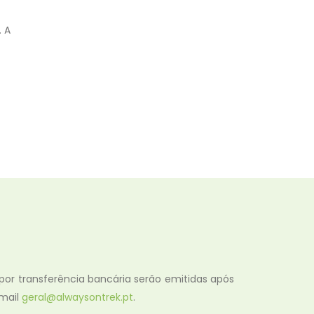
. A
 por transferência bancária serão emitidas após
email
geral@alwaysontrek.pt
.