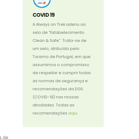
COVID 19
A Always on Trek aderiu ao
selo de “Estabelecimento
Clean & Safe”. Trata-se de
um selo, atribuído pelo
Turismo de Portugal, em que
assumimos o compromisso
de respeitar e cumprir todas
as normas de segurança e
recomendações da DGS
(COVID-19) nas nossas
atividades. Todas as
recomendações
aqui
.
s de