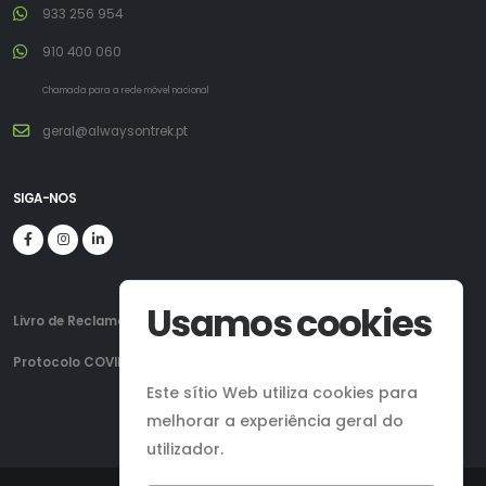
933 256 954
910 400 060
Chamada para a rede móvel nacional
geral@alwaysontrek.pt
SIGA-NOS
Usamos cookies
Livro de Reclamações
Protocolo COVID-19
Este sítio Web utiliza cookies para
melhorar a experiência geral do
utilizador.