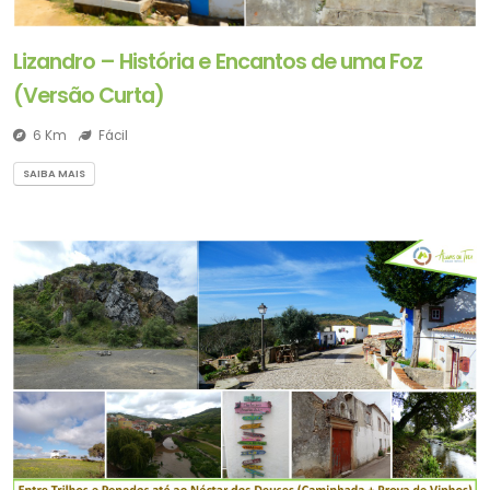
Lizandro – História e Encantos de uma Foz
(Versão Curta)
6 Km
Fácil
SAIBA MAIS