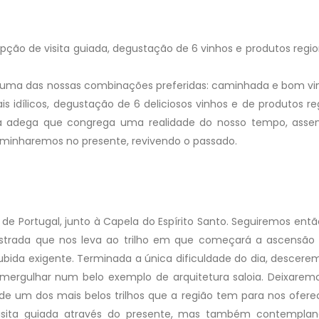
ção de visita guiada, degustação de 6 vinhos e produtos regio
co uma das nossas combinações preferidas: caminhada e bom vin
idílicos, degustação de 6 deliciosos vinhos e de produtos reg
ma adega que congrega uma realidade do nosso tempo, ass
Caminharemos no presente, revivendo o passado.
de Portugal, junto à Capela do Espírito Santo. Seguiremos entã
estrada que nos leva ao trilho em que começará a ascensão
bida exigente. Terminada a única dificuldade do dia, descere
 mergulhar num belo exemplo de arquitetura saloia. Deixarem
s de um dos mais belos trilhos que a região tem para nos ofere
a visita guiada através do presente, mas também contempl