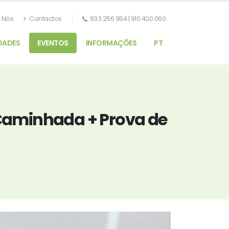
 Nós
Contactos
933 256 954 | 910 400 060
DADES
EVENTOS
INFORMAÇÕES
PT
 (Caminhada + Prova de