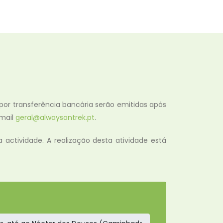
 por transferência bancária serão emitidas após
email
geral@alwaysontrek.pt
.
actividade. A realização desta atividade está