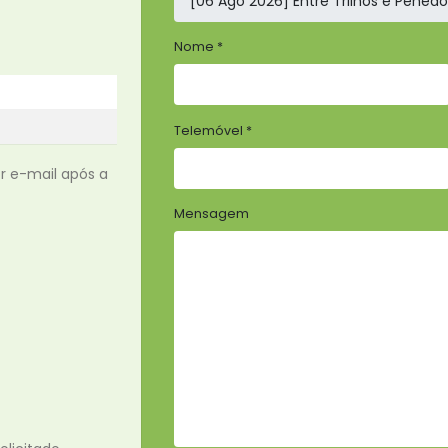
Nome *
Telemóvel *
r e-mail após a
Mensagem