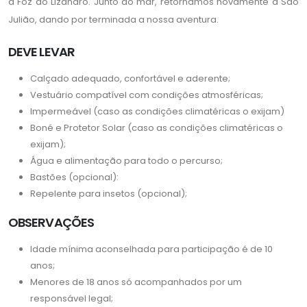
a Foz do Lizandro. Junto ao mar, retornamos novamente a São
Julião, dando por terminada a nossa aventura.
DEVE LEVAR
Calçado adequado, confortável e aderente;
Vestuário compatível com condições atmosféricas;
Impermeável (caso as condições climatéricas o exijam)
Boné e Protetor Solar (caso as condições climatéricas o
exijam);
Água e alimentação para todo o percurso;
Bastões (opcional):
Repelente para insetos (opcional);
OBSERVAÇÕES
Idade mínima aconselhada para participação é de 10
anos;
Menores de 18 anos só acompanhados por um
responsável legal;