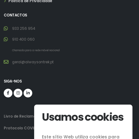
Politica de Privacidade
CONTACTOS
933 256 954
910 400 060
Chamada para a rede móvel nacional
geral@alwaysontrek.pt
SIGA-NOS
Usamos cookies
Livro de Reclamações
Protocolo COVID-19
Este sítio Web utiliza cookies para